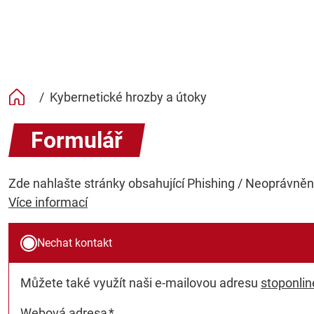
/
Kybernetické hrozby a útoky
Formulář
Zde nahlašte stránky obsahující Phishing / Neoprávněný 
Více informací
Nechat kontakt
Můžete také využít naši e-mailovou adresu
stoponli
Webová adresa
*