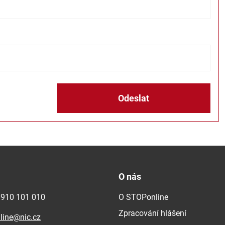
Odeslat
O nás
 910 101 010
O STOPonline
Zpracování hlášení
line@nic.cz